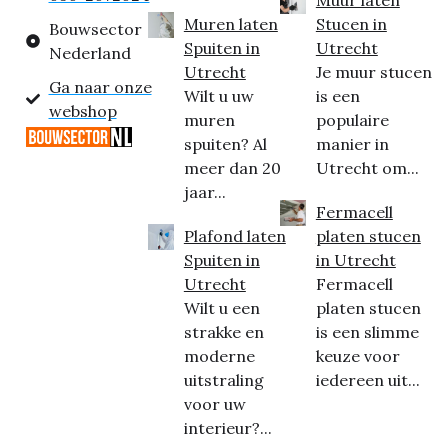
Muur laten
Muren laten
Stucen in
Bouwsector
Spuiten in
Utrecht
Nederland
Utrecht
Je muur stucen
Ga naar onze
Wilt u uw
is een
webshop
muren
populaire
spuiten? Al
manier in
meer dan 20
Utrecht om...
jaar...
Fermacell
Plafond laten
platen stucen
Spuiten in
in Utrecht
Utrecht
Fermacell
Wilt u een
platen stucen
strakke en
is een slimme
moderne
keuze voor
uitstraling
iedereen uit...
voor uw
interieur?...