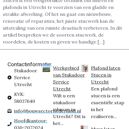
Stucen is een veelgebruikte techniek om muren en
plafonds in Utrecht te voorzien van een gladde en
strakke afwerking. Of het nu gaat om nieuwbouw,
renovatie of reparaties, het juiste stucwerk kan de
uitstraling van een ruimte drastisch verbeteren. In dit
artikel bespreken we de soorten stucwerk, de
voordelen, de kosten en geven we handige […]
Contactinformatie:
Werkgebied
Plafond laten
Stukadoor
van Stukadoor
Stucen in
Service
Service
Utrecht
Utrecht
Utrecht
Een plafond
KVK:
Wilt u een
stucen is een
58037640
stukadoor
essentiële stap
inhuren in
in het
info@bouwsectornederland.nl
Utrecht? Dit is
realiseren...
Hoofdkantoor:
het...
030-2072024