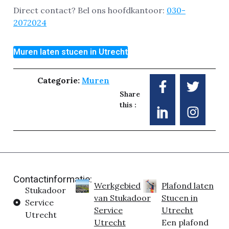
Direct contact? Bel ons hoofdkantoor:
030-
2072024
Muren laten stucen in Utrecht
Categorie:
Muren
Share
this :
Contactinformatie:
Werkgebied
Plafond laten
Stukadoor
van Stukadoor
Stucen in
Service
Service
Utrecht
Utrecht
Utrecht
Een plafond