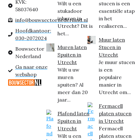
KVK:
Wilt u een
stucen is een
58037640
stukadoor
essentiële stap
inhuren in
in het
info@bouwsectornederland.nl
Utrecht? Dit is
realiseren...
Hoofdkantoor:
het...
030-2072024
Muur laten
Muren laten
Stucen in
Bouwsector
Spuiten in
Utrecht
Nederland
Utrecht
Je muur stucen
Ga naar onze
Wilt u uw
is een
webshop
muren
populaire
spuiten? Al
manier in
meer dan 20
Utrecht om...
jaar...
Fermacell
Plafond laten
platen stucen
Spuiten in
in Utrecht
Utrecht
Fermacell
Wilt u een
platen stucen