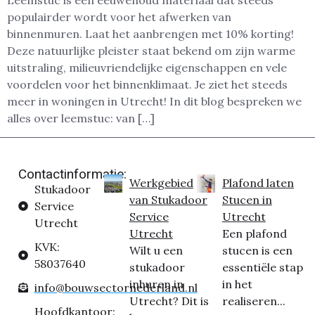
Leemstuc is een eeuwenoud materiaal dat steeds
populairder wordt voor het afwerken van
binnenmuren. Laat het aanbrengen met 10% korting!
Deze natuurlijke pleister staat bekend om zijn warme
uitstraling, milieuvriendelijke eigenschappen en vele
voordelen voor het binnenklimaat. Je ziet het steeds
meer in woningen in Utrecht! In dit blog bespreken we
alles over leemstuc: van […]
Contactinformatie:
Werkgebied
Plafond laten
Stukadoor
van Stukadoor
Stucen in
Service
Service
Utrecht
Utrecht
Utrecht
Een plafond
KVK:
Wilt u een
stucen is een
58037640
stukadoor
essentiële stap
inhuren in
in het
info@bouwsectornederland.nl
Utrecht? Dit is
realiseren...
Hoofdkantoor: