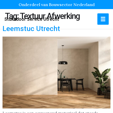
Onderdeel van Bouwsector Nederland
Tag:
Textuur Afwerking
Stukadoor Service Utrecht
Leemstuc Utrecht