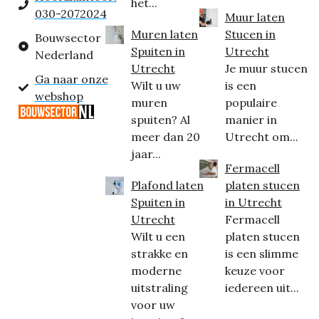
het...
030-2072024
Muur laten
Muren laten
Stucen in
Bouwsector
Spuiten in
Utrecht
Nederland
Utrecht
Je muur stucen
Ga naar onze
Wilt u uw
is een
webshop
muren
populaire
spuiten? Al
manier in
meer dan 20
Utrecht om...
jaar...
Fermacell
Plafond laten
platen stucen
Spuiten in
in Utrecht
Utrecht
Fermacell
Wilt u een
platen stucen
strakke en
is een slimme
moderne
keuze voor
uitstraling
iedereen uit...
voor uw