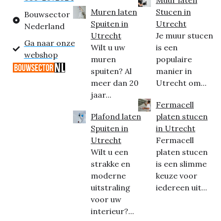
Muren laten
Stucen in
Bouwsector
Spuiten in
Utrecht
Nederland
Utrecht
Je muur stucen
Ga naar onze
Wilt u uw
is een
webshop
muren
populaire
spuiten? Al
manier in
meer dan 20
Utrecht om...
jaar...
Fermacell
Plafond laten
platen stucen
Spuiten in
in Utrecht
Utrecht
Fermacell
Wilt u een
platen stucen
strakke en
is een slimme
moderne
keuze voor
uitstraling
iedereen uit...
voor uw
interieur?...