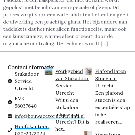
Tadelakt is een kalkpleister die met de hand wordt
gepolijst met behulp van een speciale olijfzeep. Dit
proces zorgt voor een waterafstotend effect en geeft
de afwerking een prachtige glans. Het bijzondere aan
tadelakt is dat het niet alleen functioneel is, maar ook
een kunstzinnige, warme sfeer creëert door de
organische uitstraling. De techniek wordt […]
Contactinformatie:
Werkgebied
Plafond laten
Stukadoor
van Stukadoor
Stucen in
Service
Service
Utrecht
Utrecht
Utrecht
Een plafond
KVK:
Wilt u een
stucen is een
58037640
stukadoor
essentiële stap
inhuren in
in het
info@bouwsectornederland.nl
Utrecht? Dit is
realiseren...
Hoofdkantoor:
het...
030-2072024
Muur laten