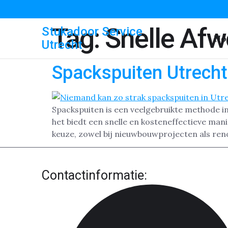
Tag:
Snelle Afw
Stukadoor Service
Ho
Utrecht
Spackspuiten Utrecht
Spackspuiten is een veelgebruikte methode i
het biedt een snelle en kosteneffectieve man
keuze, zowel bij nieuwbouwprojecten als renov
Contactinformatie: