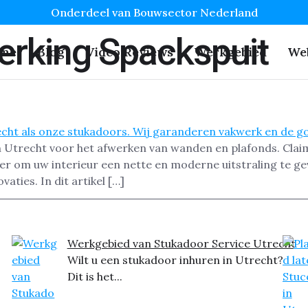
Onderdeel van Bouwsector Nederland
erking Spackspuit
me
Blog
Video Reviews
Werkgebied
We
n Utrecht voor het afwerken van wanden en plafonds. Clai
ier om uw interieur een nette en moderne uitstraling te ge
aties. In dit artikel […]
Werkgebied van Stukadoor Service Utrecht
Wilt u een stukadoor inhuren in Utrecht?
Dit is het...