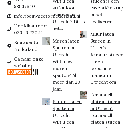
Wilt u een
stucen is een
58037640
stukadoor
essentiële stap
inhuren in
in het
info@bouwsectornederland.nl
Utrecht? Dit is
realiseren...
Hoofdkantoor:
het...
030-2072024
Muur laten
Muren laten
Stucen in
Bouwsector
Spuiten in
Utrecht
Nederland
Utrecht
Je muur stucen
Ga naar onze
Wilt u uw
is een
webshop
muren
populaire
spuiten? Al
manier in
meer dan 20
Utrecht om...
jaar...
Fermacell
Plafond laten
platen stucen
Spuiten in
in Utrecht
Utrecht
Fermacell
Wilt u een
platen stucen