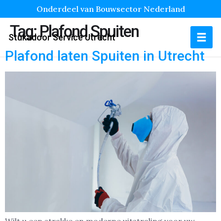
Onderdeel van Bouwsector Nederland
Tag:
Plafond Spuiten
Stukadoor Service Utrecht
Plafond laten Spuiten in Utrecht