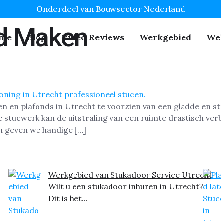
Onderdeel van Bouwsector Nederland
d Maken
me
Blog
Video Reviews
Werkgebied
We
en en plafonds in Utrecht te voorzien van een gladde en s
e stucwerk kan de uitstraling van een ruimte drastisch verb
n geven we handige […]
Werkgebied van Stukadoor Service Utrecht
Wilt u een stukadoor inhuren in Utrecht?
Dit is het...