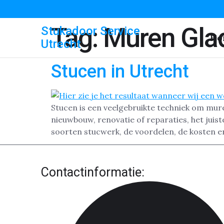
Tag:
Muren Gla
Stukadoor Service
Ho
Utrecht
Stucen in Utrecht
Stucen is een veelgebruikte techniek om mur
nieuwbouw, renovatie of reparaties, het juist
soorten stucwerk, de voordelen, de kosten e
Contactinformatie: