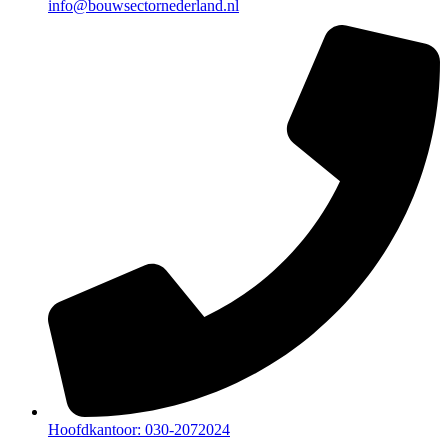
info@bouwsectornederland.nl
Hoofdkantoor: 030-2072024