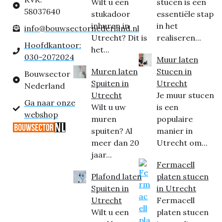
Wilt u een
stucen is een
58037640
stukadoor
essentiële stap
inhuren in
in het
info@bouwsectornederland.nl
Utrecht? Dit is
realiseren...
Hoofdkantoor:
het...
030-2072024
Muur laten
Muren laten
Stucen in
Bouwsector
Spuiten in
Utrecht
Nederland
Utrecht
Je muur stucen
Ga naar onze
Wilt u uw
is een
webshop
muren
populaire
spuiten? Al
manier in
meer dan 20
Utrecht om...
jaar...
Fermacell
Plafond laten
platen stucen
Spuiten in
in Utrecht
Utrecht
Fermacell
Wilt u een
platen stucen